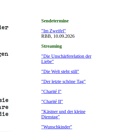
Sendetermine
"Im Zweifel"
RBB, 10.09.2026
Streaming
"Die Unschärferelation der
Liebe"
"Die Welt steht still"
"Der letzte schöne Tag"
"Charité I"
"Charité II"
"Kästner und der kleine
Dienstag"
"Wunschkinder"